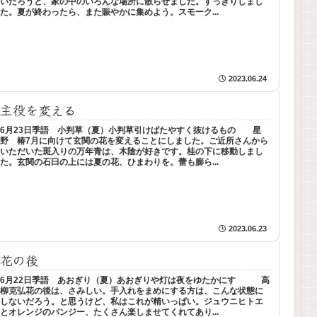
いだろうと、家の中のいろんな場所に散らせました。すっきりしまし
た。夏が終わったら、また賑やかに集めよう。スモーク...
2023.06.24
主役を変える
6月23日季語 小判草（夏）小判草引けばたやすく抜けるもの 星
野 椿7月に向けて玄関の花を変えることにしました。ご近所さんから
いただいた斑入りの万年青は、木陰が好きです。桂の下に移動しまし
た。玄関の石臼の上には夏の花、ひまわりを。蕾も膨ら...
2023.06.23
花の後
6月22日季語 あおぎり（夏）あおぎりや灯は夜をゆたかにす 高
柳克弘花の後は、さみしい。手入れをまめにする方は、こんな状態に
しないだろう。と思うけど、私はこれが精いっぱい。ジュウニヒトエ
とオレンジのパンジー、たくさん楽しませてくれてあり...