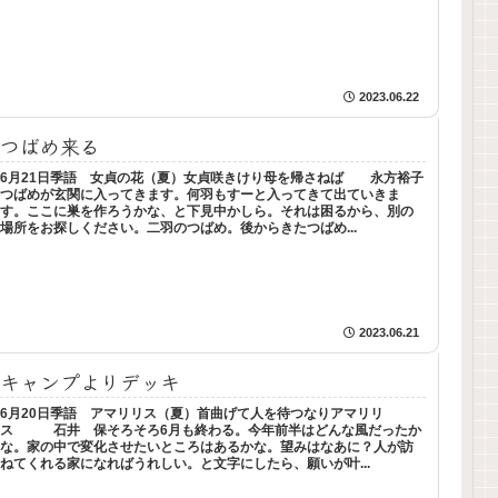
2023.06.22
つばめ来る
6月21日季語 女貞の花（夏）女貞咲きけり母を帰さねば 永方裕子
つばめが玄関に入ってきます。何羽もすーと入ってきて出ていきま
す。ここに巣を作ろうかな、と下見中かしら。それは困るから、別の
場所をお探しください。二羽のつばめ。後からきたつばめ...
2023.06.21
キャンプよりデッキ
6月20日季語 アマリリス（夏）首曲げて人を待つなりアマリリ
ス 石井 保そろそろ6月も終わる。今年前半はどんな風だったか
な。家の中で変化させたいところはあるかな。望みはなあに？人が訪
ねてくれる家になればうれしい。と文字にしたら、願いが叶...