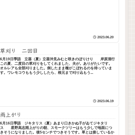
2023.06.20
草刈り 二回目
6月19日季語 立葵（夏）立葵沖見みむと咲きのぼりけり 岸原清行
この夏、二度目の草刈りをしてくれました、夫が。ありがたいです。
オルレアも全部刈りました。倒したまま種がこぼれるのを待っていま
す。ワレモコウももう少ししたら、根元まで刈り込もう...
2023.06.19
雨上がり
6月16日季語 ジキタリス（夏）あまり口きかぬ子がゐてジキタリ
ス 星野高志雨上がりの朝、スモークツリーはもう少しで地面につ
きそうになりました。後5センチでつきそうです。草とは接しているか