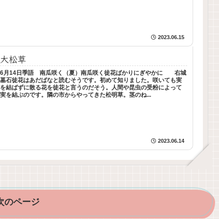
2023.06.15
大松草
6月14日季語 南瓜咲く（夏）南瓜咲く徒花ばかりにぎやかに 右城
墓石徒花はあだばなと読むそうです。初めて知りました。咲いても実
を結ばずに散る花を徒花と言うのだそう。人間や昆虫の受粉によって
実を結ぶのです。隣の市からやってきた松明草。茎のね...
2023.06.14
次のページ