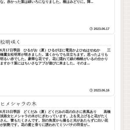
な。赤かった葉は緑いろになりました。種はみどりに。障...
2023.06.17
松明咲く
6月17日季語 ひるがお（夏）ひるがほに電流かよひぬはせぬか 三
橋鷹女松明草が咲きました。遠くからでも目立ちます。思ったよりも
明るい赤でした。豪華な花です。花に隠れて緑の蜘蛛がいるの分かり
ますか？葉にはちいさなアブが遊びに来ました。そのま...
2023.06.16
ヒメシャラの木
6月15日季語 どくだみ（夏）どくだみの花の白さに夜風あり 高橋
淡路女ヒメシャラの木がにぎわっています。上を見上げると花がたく
さん、蕾もたくさんです。別の角度から撮ると光があたらずに白い花
が妖艶です。花の蜜と香りに誘われてミツバチの羽音が...