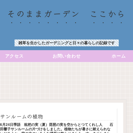
そのままガーデン ここから
雑草を生かしたガーデニングと日々の暮らしの記録です
アクセス
お問い合わせ
ホーム
サンルームの植物
6月24日季語 枇杷の実（夏）琵琶の実を空からとつてくれし人 石
田響子サンルームの片づけをしました。植物たちが暑さに耐えられな