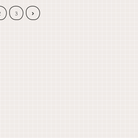
次
2
3
へ