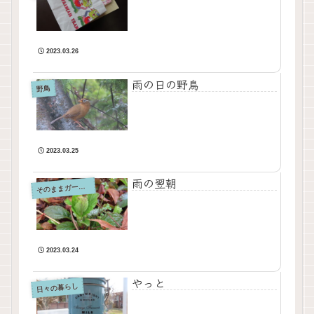
2023.03.26
雨の日の野鳥
野鳥
2023.03.25
雨の翌朝
そ
のままガーデン
2023.03.24
やっと
日々の暮らし