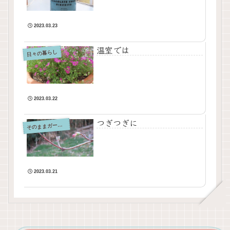
2023.03.23
温室では
日々の暮らし
2023.03.22
つぎつぎに
そ
のままガーデン
2023.03.21