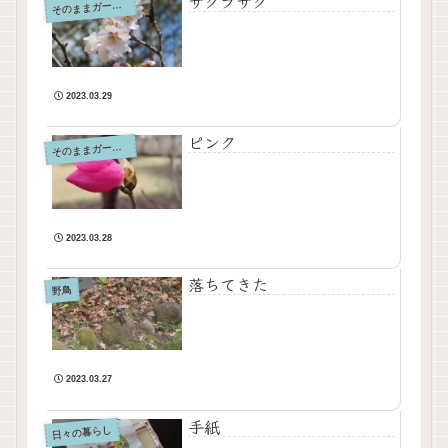
サクラサク
そ
のままガーデン
2023.03.29
ピンク
そ
のままガーデン
2023.03.28
落ちてきた
野鳥
2023.03.27
手紙
日々の暮らし