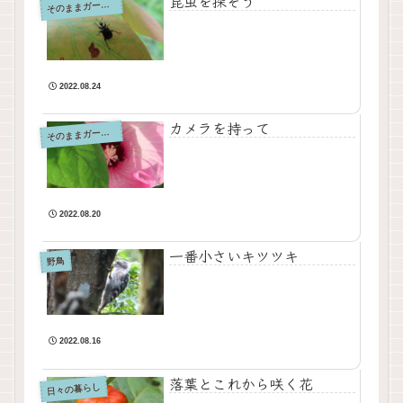
昆虫を探そう
そ
のままガーデン
2022.08.24
カメラを持って
そ
のままガーデン
2022.08.20
一番小さいキツツキ
野鳥
2022.08.16
落葉とこれから咲く花
日々の暮らし