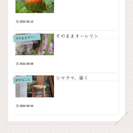
2022.08.12
そのままオーレリン
そ
のままガーデン
2022.08.08
シマウマ、届く
好きなこと
2022.08.04