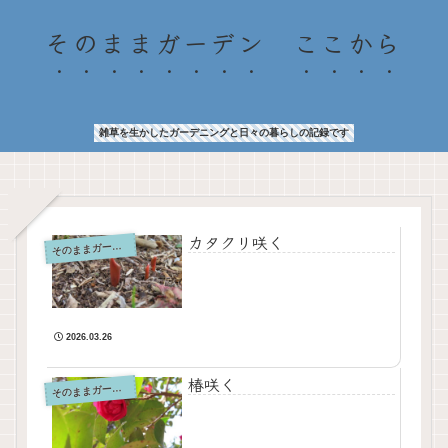
そのままガーデン ここから
雑草を生かしたガーデニングと日々の暮らしの記録です
カタクリ咲く
そ
のままガーデン
2026.03.26
椿咲く
そ
のままガーデン