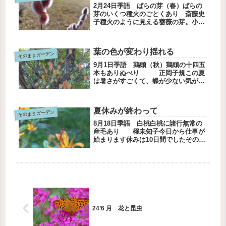
2月24日季語 ばらの芽（春）ばらの
芽のいくつ種火のごとくあり 斎藤史
子種火のように見える薔薇の芽。小さ
な芽が膨らんでいずれ美しい花が咲
く。私の中には、どんな種火があるで
しょう。それぞれの種火この種火はヤ
葉の色が変わり揺れる
そのままガーデン
シオツツジ。五月の連休に咲きます。
こ...
9月1日季語 鶏頭（秋）鶏頭の十四五
本もありぬべり 正岡子規この夏
は暑さがすごくて、蝶が少ない気がし
ます。今日から9月。アゲハチョウが
好きなヤブガラシに、クロアゲハがや
ってきました。カメラを慌てて持ちに
夏休みが終わって
そのままガーデン
行って、急いで撮りました。ピント
が...
8月18日季語 白桃白桃に諸行無常の
産毛あり 櫂未知子今日から仕事が
始まります休みは10日間でしたその
間、食料品の買い物には出かけました
が、ほとんど在宅息子たちが来て、３
晩は焼肉、手巻き寿司、テイクアウト
の料理などで宴会しました外食する
気...
24’6 月 花と昆虫