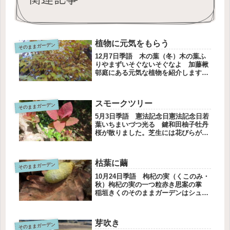
植物に元気をもらう
そのままガーデン
12月7日季語 木の葉（冬）木の葉ふ
りやまずいそぐないそぐなよ 加藤楸
邨庭にある元気な植物を紹介します。
イロハモミジ、形がうつくしい。万年
青（おもと）傷んだ葉を剪定したら、
元気に復活しました。緑から黄色に変
スモークツリー
そのままガーデン
化して、最後の華やぎをプレゼント
し...
5月3日季語 憲法記念日憲法記念日若
葉いちまいづつ光る 鍵和田柚子牡丹
桜が散りました。芝生には花びらが舞
い落ちました。風の具合によって遠く
に飛ぶ花びら、房のまま散った花は近
くに落ちます。桜が散ったら前庭のシ
枯葉に繭
そのままガーデン
ンボルツリー、スモークツリーが勢
い...
10月24日季語 枸杞の実（くこのみ・
秋）枸杞の実の一つ粒赤き思案の掌
稲垣きくのそのままガーデンはシュウ
メイギクが揺れています。今年はピン
クが増えました。ミョウガの葉は枯れ
てきました。ヒメシャラシャラの葉と
芽吹き
そのままガーデン
実はブロンズ色に。柏の枯葉に黄色...