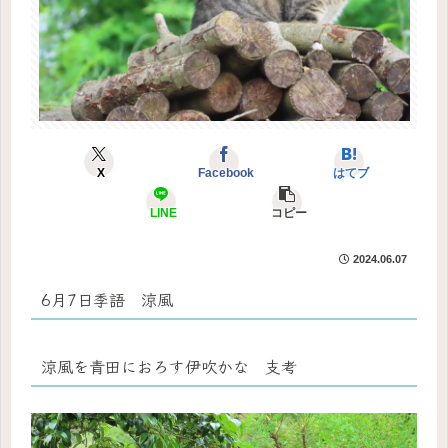
X
Facebook
はてブ
LINE
コピー
2024.06.07
6月7日季語 涼風
涼風を青田におろす伊吹かな 支考