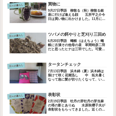
しれないからと、自撮りの家族写真が
買物に
添えられていました。沿道の人...
日々の暮らし
9月27日季語 柳散る（秋）柳散る銀
座に行けば逢える顔 五所平之介今
日は買い物に出かけました。11月に学
生時代の友だちと旅に行くことになり
ました。いつも予約を取ってくれる友
だちが、今回も手配してくれました。
ツバメの餌やりと芝刈り三回め
旅の大まかな予定も。4年ぶりかし...
日々の暮らし
6月20日季語 蠅帳（はえちょう）蠅
帳に古漬その他母の昼 草間時彦二羽
だと思ったヒナは三羽でした。可愛く
て何度も見に行ってしまいます。ママ
を待ってるの。おかあさんツバメの目
のクリクリもかわいい。記念撮影で
タータンチェック
す。みんなお利口に待っているのよ。
日々の暮らし
美...
7月13日季語 浜木綿（夏）浜木綿は
裂けて咲く花潮迅し 中 拓夫暑く
なって急に髪が切りたくなって、いつ
もの美容院に行きました。美容師さん
は、男の方です。インテリアの好みが
ぴったりで、いつも癒されます。店内
表彰状
にある物は、どれも素敵です。今日
日々の暮らし
は...
2月19日季語 牡丹の芽牡丹の芽当麻
の塔の影とありぬ 水原秋櫻子夫が
表彰状をもらってきました。近くの小
学校で「お礼の会」があったのです。