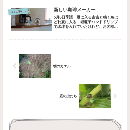
手書きの感謝状、塗ってある周りの果
物はどの子が色を塗ったのでしょう。
新しい珈琲メーカー
私がやっている学習塾に通ってきて
日々の暮らし
い...
5月6日季語 夏に入る吉吉と鳴く鳥は
どれ夏に入る 堀瞳子ハンドドリップ
で珈琲を入れていたけれど、お客様が
みえたときは二回に分けて入れないと
ならないから珈琲メーカーを買うこと
にしました。コジマ電気とヤマダ電機
の二店舗に行きました。実物を見る
と...
朝のカエル
庭の虫たち