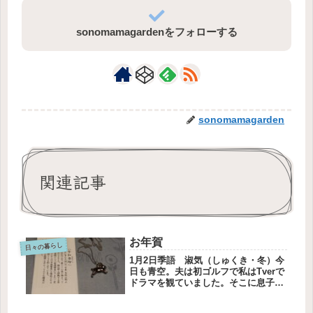
sonomamagardenをフォローする
sonomamagarden
関連記事
お年賀
日々の暮らし
1月2日季語 淑気（しゅくき・冬）今
日も青空。夫は初ゴルフで私はTverで
ドラマを観ていました。そこに息子か
らlineがきました。箱根駅伝、観て
る？沿道で応援してるから、映るかも