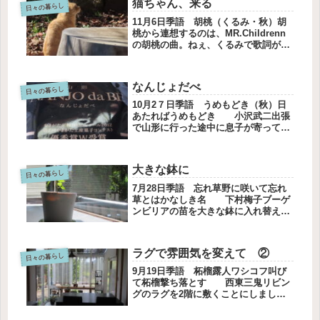
猫ちゃん、来る
日々の暮らし
11月6日季語 胡桃（くるみ・秋）胡
桃から連想するのは、MR.Childrenn
の胡桃の曲。ねぇ、くるみで歌詞が始
まります。ブログ書きながら聴いてま
す。猫ちゃん、来る猫ちゃんが庭に現
れました。あれ、右足を引きずってい
なんじょだべ
ます。怪我しちゃったかな...
日々の暮らし
10月2７日季語 うめもどき（秋）日
あたればうめもどき 小沢武二出張
で山形に行った途中に息子が寄ってく
れました。平日なので一泊して、明日
はここから会社に行くとのことです。
お土産にお菓子NANJO da BE を
大きな鉢に
買って来てくれました。なん...
日々の暮らし
7月28日季語 忘れ草野に咲いて忘れ
草とはかなしき名 下村梅子ブーゲ
ンビリアの苗を大きな鉢に入れ替えま
した。いただいたときは白い鉢に入れ
られて、赤いリボンで飾ってありまし
た。根を切らないように、そっと移植
ラグで雰囲気を変えて ②
しようとしましたが、ガサツな性格
日々の暮らし
の...
9月19日季語 柘榴露人ワシコフ叫び
て柘榴撃ち落とす 西東三鬼リビン
グのラグを2階に敷くことにしまし
た。次はリビングの模様替えです。黒
いシャギーのラグを置きました。うー