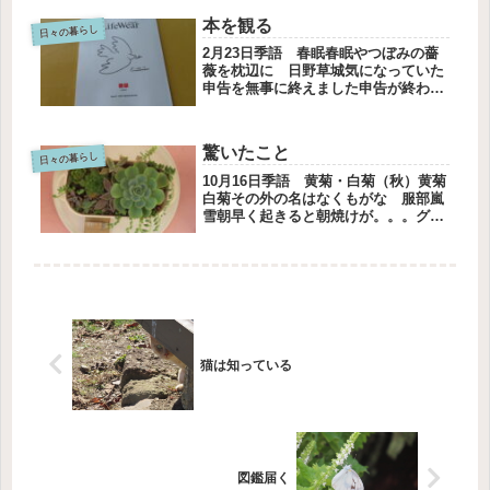
ん、暗いよね。緑のラグを。こちらが
本を観る
自然かな。明るい感じです。テーブル
日々の暮らし
の...
2月23日季語 春眠春眠やつぼみの薔
薇を枕辺に 日野草城気になっていた
申告を無事に終えました申告が終わる
と、春を待つ気持ちがふくらみます
2025年度はどんな年にしようかな、と
ぼーっと福寿草も増えてきましたヒヤ
驚いたこと
シンスも花を開き始めましたユニク...
日々の暮らし
10月16日季語 黄菊・白菊（秋）黄菊
白菊その外の名はなくもがな 服部嵐
雪朝早く起きると朝焼けが。。。グレ
ーとピンクの割合がどんどん変わって
いく。きれい。サンルールの障子を開
けると、おどろきました。寄せ植えに
花が咲いているではありませんか。...
猫は知っている
図鑑届く