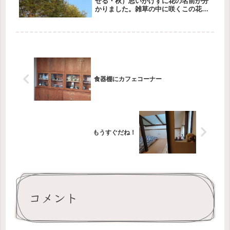
せる・秋）思いがけずに花の名前が分
かりました。雑草の中に咲くこの花、
南蛮煙管です。南蛮人（外国人）のパ
イプに似た形からついた名前で草の陰
でつつましくうつむきがちに咲くこと
から、思草（おもいぐさ）の名もあ
る...
食器棚にカフェコーナー
もうすぐだね！
コメント