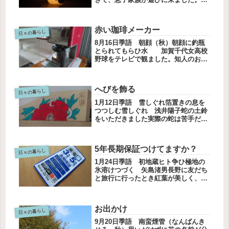
っとみんなの予定があったからと、一
泊二日で来てくれます。予定を合わせ
てちょっとの時間でも訪ねてくれるこ
赤い珈琲メーカー
とは、うれしいです。お出迎えはス
日々の暮らし
ノ...
8月16日季語 朝顔（秋）朝顔に釣瓶
とられてもらひ水 加賀千代女高校
野球をテレビで観ました。知人のお子
さんが甲子園に行っています。まだレ
ギュラーではありませんが、練習でバ
ッティング投手です。打線がいいチー
へびを飾る
ムを陰で支えています。三回戦、こ
日々の暮らし
れ...
1月12日季語 雪しぐれ箔置きの息を
つつしむ雪しぐれ 浅井陽子蛇の土鈴
をいただきました実際の蛇は苦手だけ
ど、土鈴の蛇は可愛いどうですか？ま
るっこい形と目の黒点が可愛らしいで
す絵馬も飾りました赤い花が目立ち白
5年長期保証つけてますか？
い蛇は控えめです12年前の白蛇は目...
日々の暮らし
1月24日季語 初地蔵ヒト争ひ極地の
氷溶けつづく 矢島渚男長野に友だち
と旅行に行ったとき紅葉が美しく、早
く写真を撮ろうと焦ってカメラを落と
しました。かなりの勢いだったので、
レンズが開かなることもありました。
お出かけ
なんとかなっていましたが、ついに
日々の暮らし
レ...
9月20日季語 南蛮煙管（なんばんき