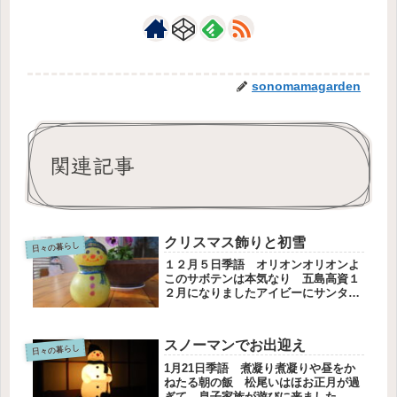
sonomamagarden
関連記事
クリスマス飾りと初雪
日々の暮らし
１２月５日季語 オリオンオリオンよ
このサボテンは本気なり 五島高資１
２月になりましたアイビーにサンタさ
んをスノーマンとひょうたんスノーマ
ンにお友だちを作りましたニッコリ笑
顔とマフラーと帽子をクリスマスの飾
スノーマンでお出迎え
りをしました昨日の朝、起きたら一面
日々の暮らし
の...
1月21日季語 煮凝り煮凝りや昼をか
ねたる朝の飯 松尾いはほお正月が過
ぎて、息子家族が遊びに来ました。や