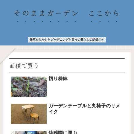
そのままガーデン ここから
雑草を生かしたガーデニングと日々の暮らしの記録です
面積で買う
切り株鉢
ガーデンテーブルと丸椅子のリメ
イク
幼稚園に運ぶ