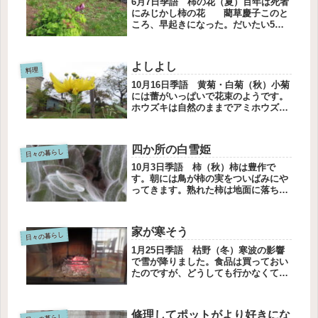
6月7日季語 柿の花（夏）百年は死者
にみじかし柿の花 藺草慶子このと
ころ、早起きになった。だいたい5時
半に目が覚める。布団の中で、ごろご
ろしてカーテンを開けて、下に降り
る。リビングのテーブルの朝日と影の
よしよし
美しさによろこぶ。うみたてのカマキ
料理
リ...
10月16日季語 黄菊・白菊（秋）小菊
には蕾がいっぱいで花束のようです。
ホウズキは自然のままでアミホウズキ
になるか、観察中です。人生はごちそ
う田村セツコさんの本「人生はごちそ
う」を読んでいます。子どものころ、
四か所の白雪姫
少女フレンドで漫画を読んだような...
日々の暮らし
10月3日季語 柿（秋）柿は豊作で
す。朝には鳥が柿の実をついばみにや
ってきます。熟れた柿は地面に落ちて
甘い香りを広げてくれます。四か所に
ある白雪姫プールのお友だちにいただ
いた白雪姫はとても増やしやすい花で
家が寒そう
す。名前はシラモンタナというのです
日々の暮らし
が...
1月25日季語 枯野（冬）寒波の影響
で雪が降りました。食品は買っておい
たのですが、どうしても行かなくては
ならない場所がありました。雪は積も
ってもお昼ごろだから、きっと溶けて
いるはず．．．あまかったです。道に
修理してポットがより好きにな