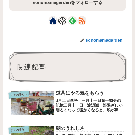
sonomamagardenをフォローする
sonomamagarden
関連記事
道具にやる気をもらう
日々の暮らし
3月11日季語 三月十一日鯨一頭分の
記憶三月十一日 渡辺誠一郎陽ざしが
明るくなって暖かくなると、埃が気に
なります。お掃除はロボットにお願い
しているのですが。。。床拭きは、ロ
ボットだと表面を撫でるだけのように
朝のうれしさ
感じてせっかく買ったのに、しまっ
日々の暮らし
た...