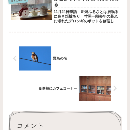
は雪が積もっていました。家が寒そ
日々の暮らし
る
う...
11月24日季語 炬燵ふるさとは居眠る
に良き炬燵あり 竹岡一郎去年の暮れ
に壊れたデロンギのポットを修理しま
したポットの蓋のプラスチックの部分
が割れたのです割れた蓋を写真に残さ
なかったのは、残念でした部品のネジ
を取っておいたのは、なんとかなり...
野鳥の名
食器棚にカフェコーナー
コメント