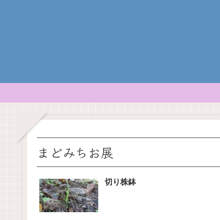
まどみちお展
切り株鉢