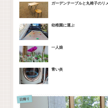
ガーデンテーブルと丸椅子のリ
幼稚園に運ぶ
一人娘
青い炎
日帰り