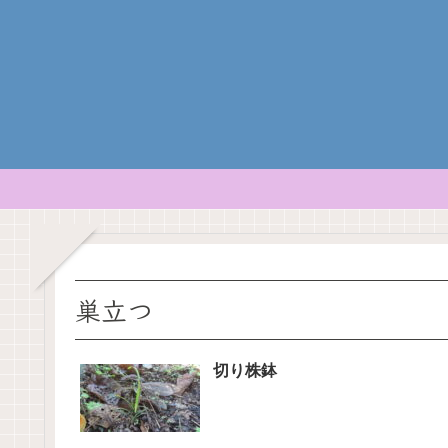
巣立つ
切り株鉢