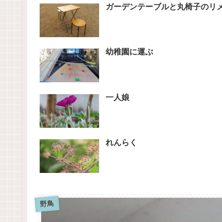
ガーデンテーブルと丸椅子のリ
幼稚園に運ぶ
一人娘
れんらく
野鳥