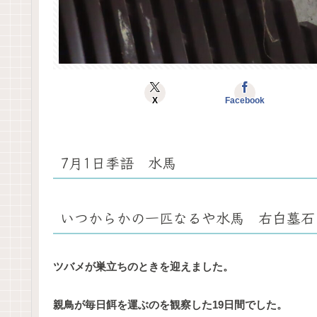
X
Facebook
7月1日季語 水馬
いつからかの一匹なるや水馬 右白墓石
ツバメが巣立ちのときを迎えました。
親鳥が毎日餌を運ぶのを観察した19日間でした。