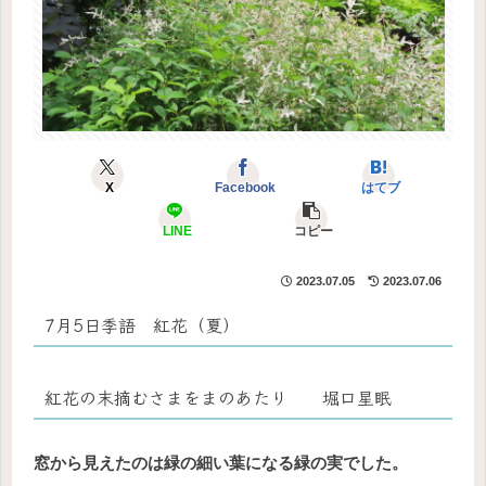
X
Facebook
はてブ
LINE
コピー
2023.07.05
2023.07.06
7月5日季語 紅花（夏）
紅花の末摘むさまをまのあたり 堀口星眠
窓から見えたのは緑の細い葉になる緑の実でした。