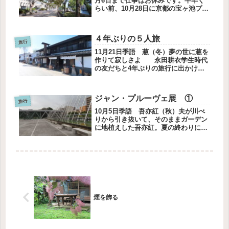
月6日まで仕事はお休みです。半年く
らい前、10月28日に京都の宝ヶ池プリ
ンスホテルに予約を入れました。予約
しておけば行けるような気がして。行
きたい場所行きたい場所は横尾忠則現
４年ぶりの５人旅
代美術館です。開館10周年...
旅行
11月21日季語 葱（冬）夢の世に葱を
作りて寂しさよ 永田耕衣学生時代
の友だちと4年ぶりの旅行に出かけま
した。学校を卒業してからも長いお付
き合いが続いています。旅行に行くの
は4年ぶりです。コロナの時期、毎月
ジャン・プルーヴェ展 ①
ラインで5人でおしゃべり会を始め...
旅行
10月5日季語 吾亦紅（秋）夫が川べ
りから引き抜いて、そのままガーデン
に地植えした吾亦紅。夏の終わりに刈
り込むと、二度楽しませてくれるよう
になりました。展覧会への街並み今日
は日帰りで東京都現代美術館に行って
きました。私は初めて行く美術館で
し...
煙を飾る