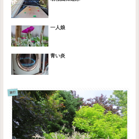
一人娘
青い炎
旅行