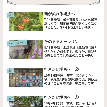
霧が流れる場所へ
旅行
7月4日季語 蝉土砂降りのあとの蝉声
涼しくて 加古宗也蜩が鳴くようにな
りました。暑い日には涼しい場所へ行
きたくなります。キスゲが咲く日光霧
降高原に行きました。霧が流れて青空
が見えてきました。うさぎさんが霧の
そのままオーレリン
そのままガーデン
流れを一緒に見てますよ。プールの
お...
8月8日季語 爪紅爪紅は鳳仙花（ほう
せんか）の別名です。柔らかい花びら
を押し当てて爪を染めたことがありま
した。草花を使っていろんな遊びをし
ました。幼いころどんな蝶が好きだっ
たかは思い出せません。モンシロチョ
行きたい場所へ ②
ウ、モンキチョウ、アゲハチョウ…
旅行
初...
10月29日季語 箒草（ほうきぐさ・
秋）横尾忠則現代美術館の後、訪ねた
のは「こども本の森・中之島」です。
安藤忠雄さんが設計し、大阪市に寄贈
された図書館です。こども本の森 中
之島こどもたちへここには、あなたが
行きたい場所へ ①
みたことのない本がたくさんありま
旅行
す...
10月28日季語 黄葉（秋）今日から11