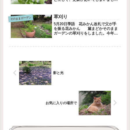
た。寒い日が続いてやっと今日の午
後、暖かくなりました。水仙とムスカ
リが咲きました。アミガサユリも出て
草刈り
そのままガーデン
きました。フキノトウ、大きくなりま
した...
5月20日季語 花みかん改札で父が手
を振る花みかん 黛まどかそのまま
ガーデンの草刈りをしました。今年二
回目だと思います。すっきりしまし
た。別側からの写真です。オルレアが
いっぱいになりました。味噌小屋前も
刈りました。カスミソウカーペット、
い...
影と光
お気に入りの場所で