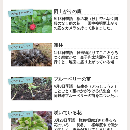
今日の朝5時45分。今起きるとちょう
どいい時間、お布団の中で思いました
雨上がりの庭
そのままガーデン
が起きる気持ちになれません。昨日...
9月8日季語 稲の花（秋）空へゆく階
段のなし稲の花 田中裕明雨上がり
の庭をカメラを持って歩きました。ヤ
マボウシの実が赤くなってきました。
緑の雑草の中の赤は目立ちます。萩の
花も咲きだしました。まだ暑い日もあ
霜柱
そのままガーデン
りますが、自然界は秋です。ツユク
サ...
1月2日季語 雑煮物足りてこころうろ
つく雑煮かな 金子兜太洗濯を干しに
行くと、地面に盛り上がっている場所
がありました。この冬初めてみる霜柱
です。地面をおしのけて出てくる霜
柱。真上から撮りました。そろそろ咲
ブルーベリーの苗
そのままガーデン
くかしら。と毎日見ているのですが、
な...
4月8日季語 仏生会（ぶっしょうえ）
ことごとく葉のかがやける仏生会 中
岡穀雄ブルーベリーの苗を二ついただ
きました。黒いポットに入った挿し木
されたブルーベリーの苗です。雑草が
生えている土地に小さなシャベルで適
咲いている花
そのままガーデン
当に穴を掘って植えました。育って
く...
3月29日季語 桜鯛桜鯛ばさと暴るる
花のいろ 長谷川 櫂年度末で何か
と忙しく、更新があいてしまいまし