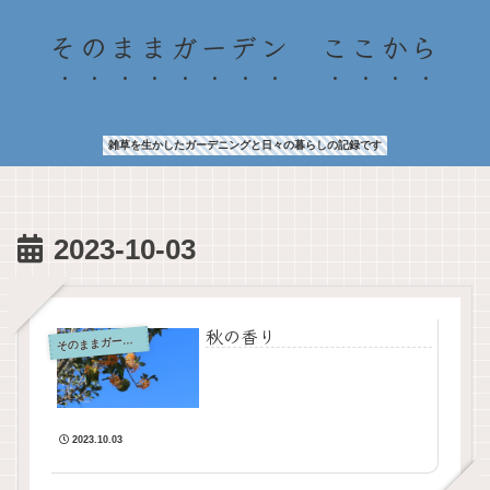
そのままガーデン ここから
雑草を生かしたガーデニングと日々の暮らしの記録です
2023-10-03
秋の香り
そ
のままガーデン
2023.10.03