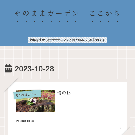
そのままガーデン ここから
雑草を生かしたガーデニングと日々の暮らしの記録です
2023-10-28
梅の鉢
そ
のままガーデン
2023.10.28