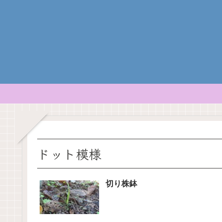
ドット模様
切り株鉢