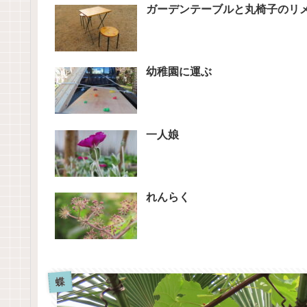
ガーデンテーブルと丸椅子のリ
幼稚園に運ぶ
一人娘
れんらく
蝶