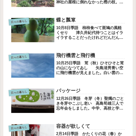
神社の屋根に倒れなかった樫の枝。枯
れてきたので、夫が撤去してくれまし
た。枝を取り除くと神社に光があたる
ようになりました。神主さんに神社は
蝶と瓢箪
明るい場所がいいと聞きました。榊
日々の暮らし
の...
10月8日季語 柿柿食べて斑鳩の風軽
くせり 津久井紀代待つことはイラ
イラすることだったけれどだんだんと
待つ楽しみを知るようになった瓢箪を
小学4年生の男の子にもらった庭に瓢
箪が生っているんだそうもし欲しくな
飛行機雲と飛行機
ったらいつでも言ってください外の
日々の暮らし
テ...
10月25日季語 茸（秋）ひそひそと茸
の山になつてゐし 矢島渚男青い空
に飛行機雲が見えました。白い雲の中
を飛行機雲が二本の線を描いて、先に
延びる。そして、飛行機雲は順々に消
えていきます。飛行機をはっきり撮る
パッケージ
ことができました。飛行機雲は三本...
日々の暮らし
12月26日季語 冬芽（冬）聖燭のごと
き冬芽やこぶし老い 高島筍雄三人で
忘年会をしました。中学、高校と学校
を一緒に通った友だちです。友だちの
家にお邪魔するのは、何年ぶりだろ
う。子どもたちが小さいころだから、
容器が欲しくて
30年は過ぎたかもしれません。子育...
日々の暮らし
2月14日季語 かたくりの花（春）か