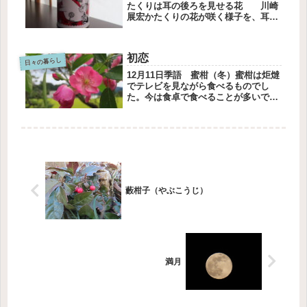
たくりは耳の後ろを見せる花 川崎
展宏かたくりの花が咲く様子を、耳の
後ろを見せると表現している。今年の
春、かたくりが咲くのをみたときに、
真っ先に耳の後ろを思い出すでしょ
初恋
う。容器が欲しくてSAZA COFF...
日々の暮らし
12月11日季語 蜜柑（冬）蜜柑は炬燵
でテレビを見ながら食べるものでし
た。今は食卓で食べることが多いで
す。やっと憧れの椅子生活になりまし
た。初恋満島ひかりの舞台挨拶を聴い
て、どうしても観たくなりました。ピ
ンクのドレスで髪をアップにして、あ
の...
藪柑子（やぶこうじ）
満月