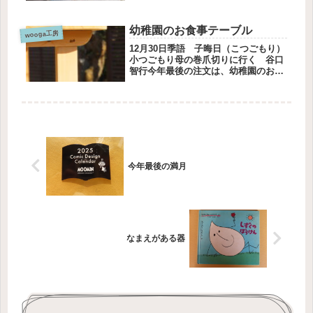
塗装をしましたこれは古い小屋の色で
す濃紺に塗った壁とチョコレート色の
屋根だいぶ色あせてしまいました頼ん
幼稚園のお食事テーブル
でいた業者さんが忙しく、なかなか
wooga工房
家...
12月30日季語 子晦日（こつごもり）
小つごもり母の巻爪切りに行く 谷口
智行今年最後の注文は、幼稚園のお食
事テーブルでした前回は寄付させてい
ただきましたが、料金を支払いますと
のことでした材料費はかかるのだか
ら、ありがたく料金をいただきまし
た...
今年最後の満月
なまえがある器