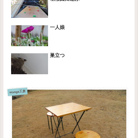
一人娘
巣立つ
wooga工房