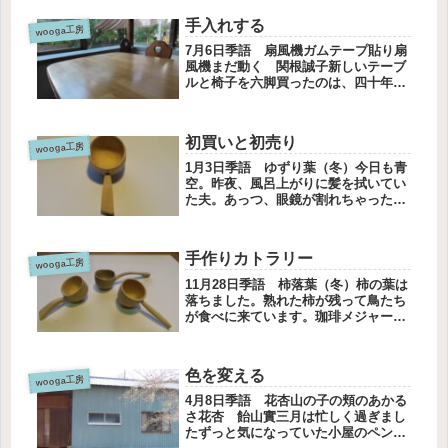
に角度を変えられるように作りまし
手入れする
た。最初の傾斜で、私は痛いです。ス
wooga工房
ト...
7月6日季語 扇風機ガムテープ貼り扇
風機まだ動く 関根誠子新しいテーブ
ルと椅子を六脚買ったのは、四十年前
でした長らくお世話になっているけれ
ど、びくともせず、テーブルも椅子も
気に入っています椅子の背の籐は穴が
初買いと初売り
あき修理しましたテーブルには傷が
wooga工房
入...
1月3日季語 ゆずり葉（冬）今日も青
空。昨夜、風呂上がりに髪を拭いてい
た夫。あっつ、眼鏡が割れちゃった。
眼鏡のフレームが二つに。こんなにき
れいに折れるんだ、と感激するほどで
した。それで眼鏡を買いに行きまし
手作りカトラリー
た。JINに私も新調したいと思って
wooga工房
い...
11月28日季語 柿落葉（冬）柿の葉は
落ちました。熟れた柿が残って鳥たち
が食べに来ています。珈琲メジャース
プーン秋から冬へと日ごとに寒くなっ
てきました。今日もストーブが恋しく
火を入れました。2日前から珈琲メジ
色を変える
ャースプーンの制作をし、完成が近...
wooga工房
4月8日季語 花杏山の子の頬のあかる
さ花杏 飴山實三月は忙しく過ぎまし
たずっと気になっていた小屋のペンキ