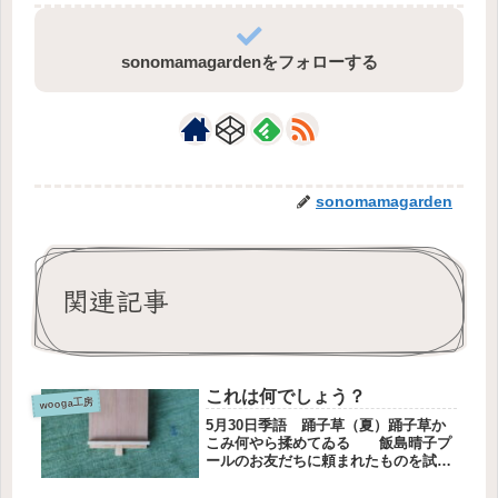
sonomamagardenをフォローする
sonomamagarden
関連記事
これは何でしょう？
wooga工房
5月30日季語 踊子草（夏）踊子草か
こみ何やら揉めてゐる 飯島晴子プ
ールのお友だちに頼まれたものを試作
しました。これです。桐の板で作りま
した。横から撮るとこうです。三段階