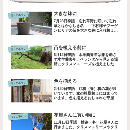
大きな鉢に
日々の暮らし
7月28日季語 忘れ草野に咲いて忘れ
草とはかなしき名 下村梅子ブーゲ
ンビリアの苗を大きな鉢に入れ替えま
した。いただいたときは白い鉢に入れ
られて、赤いリボンで飾ってありまし
た。根を切らないように、そっと移植
苗を植える前に
しようとしましたが、ガサツな性格
日々の暮らし
の...
6月12日季語 水羊羹青年は膝を崩さ
ず水羊羹去年、ベランダから見える場
所にクリスマスローズを植えました。
苗が大きくなって、花が咲き、花後も
葉が成長して楽しませてくれる。隣の
場所にも自分で選んだ植物を植えたい
色を揃える
と思う。そのためには、南天が自然
日々の暮らし
に...
2月20日季語 紅梅（春）梅の花が咲
いています。家の模様替えにはまって
います。色を揃えるおしゃれな部屋に
は、思いがけないような色の揃え方が
あります。あ、この壁の色とクッショ
ンの色が揃っている。そして、パンチ
花屋さんに買い物に
が効く色がどこかに潜んでいて映え
日々の暮らし
る...
11月13日季語 枯蓮（冬）花屋さんに
行きました。クリスマスリースやクリ