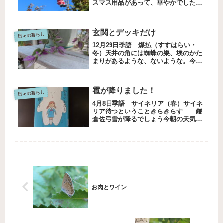
スマス用品があって、華やかでした。
片隅にドライフラワーがありました。
その中に蓮の花もありました。買った
物は久しぶりに訪ねるお宅へのお土産
玄関とデッキだけ
は花のアレンジメントにしました。...
日々の暮らし
12月29日季語 煤払（すすはらい・
冬）天井の角には蜘蛛の巣、埃のかた
まりがあるような、ないような。今年
の大掃除は、小掃除にしました。出来
るところまでやるが、楽です。玄関ド
ア、タイル、靴箱の上を水拭きしまし
雹が降りました！
た。デッキを箒ではいて、モップを
日々の暮らし
掛...
4月8日季語 サイネリア（春）サイネ
リア待つということきらきらす 鎌
倉佐弓雪が降るでしょう今朝の天気予
報をグーグルに聞いてみると一部の地
域では雪が降るでしょう。と答えまし
た。まさか！と思ったのですが、今の
天気予報は正確です。雪ではなかっ
た...
お肉とワイン