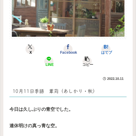
X
Facebook
はてブ
LINE
コピー
2022.10.11
10月11日季語 葦苅（あしかり・秋）
今日は久しぶりの青空でした。
連休明けの真っ青な空。