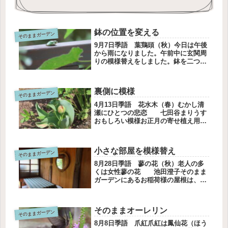
鉢の位置を変える
そのままガーデン
9月7日季語 葉鶏頭（秋）今日は午後
から雨になりました。午前中に玄関周
りの模様替えをしました。鉢を二つ動
かしました。万年青（おもと）ご近所
さんからいただいた万年青を玄関わき
に移動しました。傷んだ葉は切り取っ
裏側に模様
そのままガーデン
て整えたはずですが、ちょっと葉が
混...
4月13日季語 花水木（春）むかし清
瀬にひとつの悲恋 七田谷まりうす
おもしろい模様お正月の寄せ植え用に
勝ったシンニンギアレウトリカ。大き
く育って玄関を明るくしてくれていま
す。ふわふわの葉の感触が魅力で、つ
小さな部屋を模様替え
そのままガーデン
いつい撫でてしまいます。ある日、
水...
8月28日季語 蓼の花（秋）老人の多
くは女性蓼の花 池田澄子そのまま
ガーデンにあるお稲荷様の屋根は、自
然の緑でおおわれています。秋になっ
たらどう変化するかしら。外にある味
噌小屋。二つに分かれていたから、そ
そのままオーレリン
そのままガーデン
の一つを孫たちが遊ぶ小さな部屋に
し...
8月8日季語 爪紅爪紅は鳳仙花（ほう