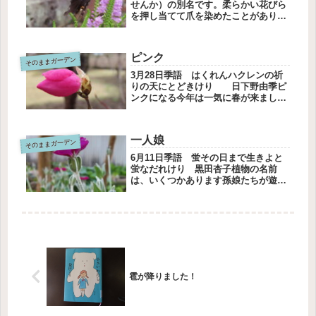
せんか）の別名です。柔らかい花びら
を押し当てて爪を染めたことがありま
した。草花を使っていろんな遊びをし
ました。幼いころどんな蝶が好きだっ
たかは思い出せません。モンシロチョ
ピンク
そのままガーデン
ウ、モンキチョウ、アゲハチョウ…
初...
3月28日季語 はくれんハクレンの祈
りの天にとどきけり 日下野由季ピ
ンクになる今年は一気に春が来まし
た！ピンクのヤシオツツジです。アカ
ヤシオらしいのだけれど、ピンク色に
見えます。三分咲きくらいかな。蕾の
一人娘
そのままガーデン
時は、こんなに濃いピンク色。孚から
浮...
6月11日季語 蛍その日まで生きよと
蛍なだれけり 黒田杏子植物の名前
は、いくつかあります孫娘たちが遊ん
だ砂場に植えたのは、「一人娘」別名
はスイセンノウ（酔仙翁）フランネル
ソウとも呼ばれるそうです私が覚えや
すいのは一人娘だから、そう呼んでい
ま...
雹が降りました！