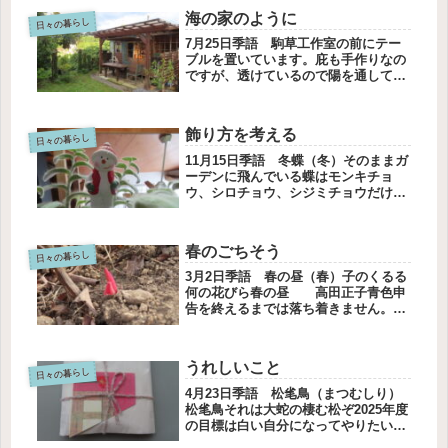
る葉。そして冬の間、冬芽を守るため
海の家のように
枯れた葉を落とさないのだそう。カ
日々の暮らし
サ...
7月25日季語 駒草工作室の前にテー
ブルを置いています。庇も手作りなの
ですが、透けているので陽を通して暑
いです。座る気持ちになれません。何
かいい方法はないだろうか。。。簾を
使って日除けを作ったら庭の隅にある
飾り方を考える
篠竹を四本伐採して、簾に付けまし
日々の暮らし
た...
11月15日季語 冬蝶（冬）そのままガ
ーデンに飛んでいる蝶はモンキチョ
ウ、シロチョウ、シジミチョウだけに
なりました。今年は大きな蝶、クロア
ゲハ、ツマグロヒョウモン、ルリタテ
ハなどが少なくてさみしい夏でした。
春のごちそう
気候の変化のせいでしょうか。サン
日々の暮らし
タ...
3月2日季語 春の昼（春）子のくるる
何の花びら春の昼 高田正子青色申
告を終えるまでは落ち着きません。毎
年、申告は簡単便利になります。税務
署に出向かなくてもいいし、アプリが
使いやすくなってクラウドが管理して
うれしいこと
くれます。なのに、後回しになって
日々の暮らし
し...
4月23日季語 松毟鳥（まつむしり）
松毟鳥それは大蛇の棲む松ぞ2025年度
の目標は白い自分になってやりたいこ
とをやろう！ですそうしたら、白い物