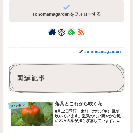
sonomamagardenをフォローする
sonomamagarden
関連記事
落葉とこれから咲く花
日々の暮らし
8月12日季語 鬼灯（ホウズキ）風が
吹いています。湿気のない爽やかな風
に木々の葉が揺らぎ落ちています。柏
の葉夕陽に照らされた柏の木5月のこ
どもの日近くに柏餅を包む大きさにな