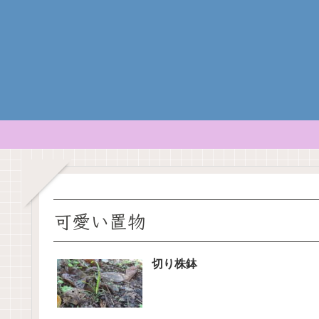
可愛い置物
切り株鉢