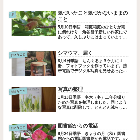
空を飛んだかしら。好きなワンピース
アウトレットで求めたマーガレット・
気づいたこと気づかないままの
ハウエルのワンピースは抹茶色で
本
こと
す。...
5月10日季語 箱庭箱庭のひとりが雨
に倒れけり 角谷昌子新しい作家にで
あって、久しぶりにはまっています。
「ここで唐揚げ弁当を食べないでくだ
さい」の小原晩さん。自費出版した
「ここで唐揚げ弁当を食べないでくだ
シマウマ、届く
好きなこと
さい」は、メルカリではプレミアムが
8月4日季語 ちんぐるま３ケ月に１
つ...
冊、フォトブックを作っています。携
帯電話でデジタル写真を見せあったり
データを送ることが多くなり、プリン
トアウトすることは少なくなりまし
た。記録好きな私は写真集作りをやめ
写真の整理
られません。シマウマプリントで日記
好きなこと
を書...
1月13日季語 冬木（冬）二年分撮り
ためた写真を整理しました。同じよう
な写真は削除して、どんどん減らしま
した。ひとあしひとあしそして思いま
した。消すのは楽しい。思い出は心の
中にあるから大丈夫！けど、思い出す
図書館からの電話
きっかけになるのも写真だったりす
好きなこと
る...
9月24日季語 きょうの月（秋）図書
館からの電話図書館から電話です。○○