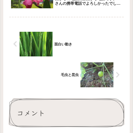
さんの携帯電話でよろしかったでしょ
うか？反射的にお詫びの言葉がでま
す。申し訳ありません。返却期日を過
ぎてますよね？いいえ、今回は確認の
電話です。貸出確認表には「ちいさ
い...
面白い動き
毛虫と昆虫
コメント