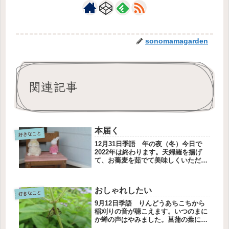
sonomamagarden
関連記事
本届く
好きなこと
12月31日季語 年の夜（冬）今日で
2022年は終わります。天婦羅を揚げ
て、お蕎麦を茹でて美味しくいただき
ました。今年も無事に過ごせて良い年
でした。本が届きましたメルカリで本
を四冊買いました。年末年始に読むた
おしゃれしたい
めです。同じ日に買っても届くのは...
好きなこと
9月12日季語 りんどうあちこちから
稲刈りの音が聴こえます。いつのまに
か蝉の声はやみました。菖蒲の葉に抜
け殻がありました、蝉になって大きな