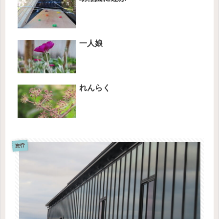
一人娘
れんらく
旅行