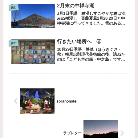
ん慣れてきて、今年はゆっくり観るこ
2月末の中禅寺湖
とができたました。いつもの作家さ
旅行
ん...
3月1日季語 種浸しすこやかな種は沈
みぬ種浸し 斎藤夏風2月28.29日と中
禅寺湖に行ってきました。雪のある景
色を見たかったのです。いろは坂は除
雪してあり、いつものように運転する
ことができました。スタッドレスタイ
行きたい場所へ ②
ヤに交換してあります。雪景色...
旅行
10月29日季語 箒草（ほうきぐさ・
秋）横尾忠則現代美術館の後、訪ねた
のは「こども本の森・中之島」です。
安藤忠雄さんが設計し、大阪市に寄贈
された図書館です。こども本の森 中
之島こどもたちへここには、あなたが
みたことのない本がたくさんありま
す...
soranohotel
ラブレター