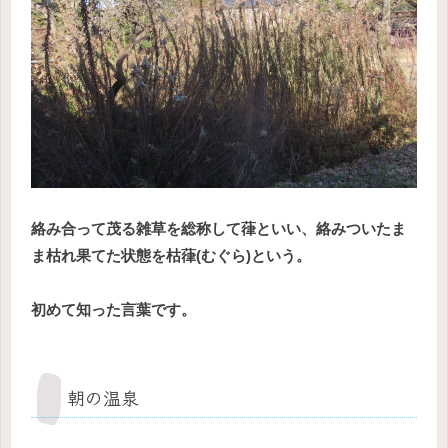
絡み合って茂る雑草を総称して葎といい、絡みついたま
ま枯れ果てた状態を枯葎(むぐら)という。
初めて知った言葉です。
朝の温泉