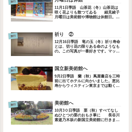
旅行
11月1日季語 山茶花（冬）山茶花は
咲く花よりも散つてゐる 細見綾子
月曜日は美術館や博物館は休館日。確
認したのですが、やっていると勘違い
してしまって💦お目当ての横尾忠則展
には行けませんでした。がっがりする
祈り ②
と思ったらさほどでもなく、またく
旅行
れ...
12月16日季語 竜の玉（冬）祈り寿命
とは、切り花の限りある命のようなも
の。この写真が一番好きです。マッチ
を擦ってともしびで線香に火を灯す。
行為の中にある人の想いがやがて大き
な塊となって花開くということ。美術
国立新美術館へ
館のカフェでランチしました。暖か...
旅行
9月2日季語 蘭（秋）蔦屋書店を三時
前に出てホテルに向かいました。恵比
寿からウィスティン東京までは動く歩
道が続きます。前回随分歩いたような
気がしたので、時間をはかってみまし
た。歩道を使って12分でした。東京は
美術館へ
歩きます。二日間で15キロ歩きま...
旅行
10月3０日季語 栗（秋）すべてなし
ぬひとつの栗のおもさ掌に 長谷川
素逝乃木坂の新国立美術館に行きまし
た。独立展の展覧会は個性的な作品が
多くかなり消耗します。けれどだんだ