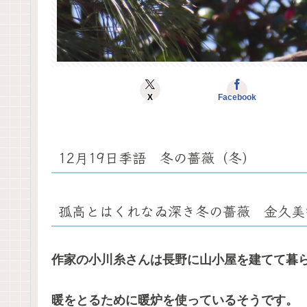
X
Facebook
12月19日季語 冬の薔薇（冬）
孤高とはくれなゐ深き冬の薔薇 金久美
作家の小川糸さんは長野に山小屋を建てて暮
暖をとるために暖炉を使っているそうです。