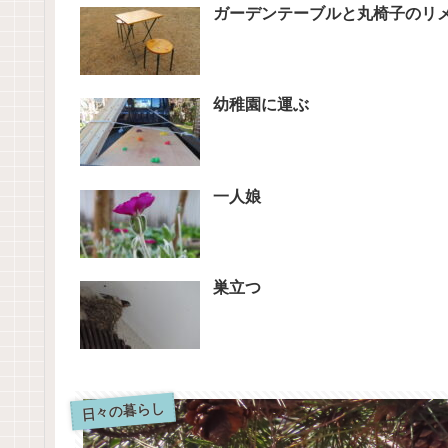
ガーデンテーブルと丸椅子のリ
幼稚園に運ぶ
一人娘
巣立つ
日々の暮らし