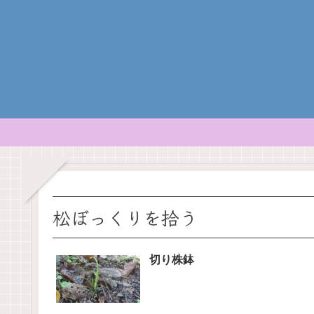
松ぼっくりを拾う
切り株鉢