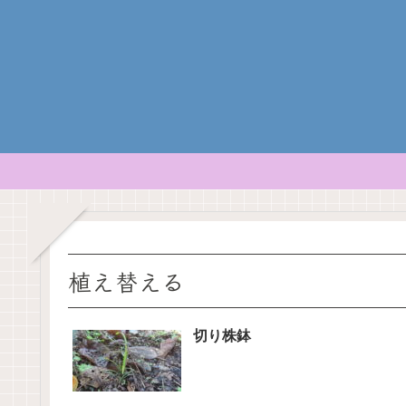
植え替える
切り株鉢