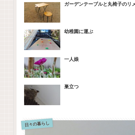
ガーデンテーブルと丸椅子のリ
幼稚園に運ぶ
一人娘
巣立つ
日々の暮らし