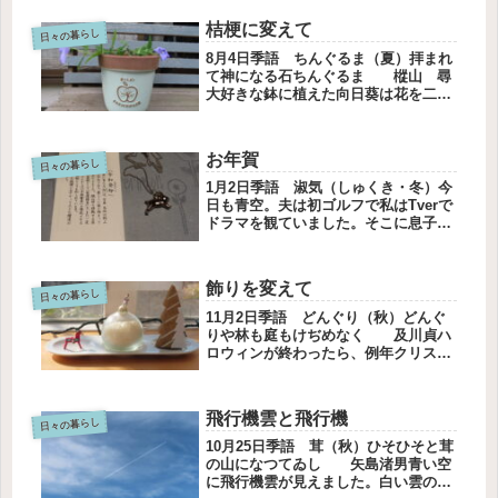
桔梗に変えて
日々の暮らし
8月4日季語 ちんぐるま（夏）拝まれ
て神になる石ちんぐるま 樅山 尋
大好きな鉢に植えた向日葵は花を二つ
咲かせただけで、枯れてしまいまし
た。一日陽があたる場所に置かなかっ
たからでしょうか。反省しましたが、
お年賀
気持ちを切り替えて。直売に買物に行
日々の暮らし
っ...
1月2日季語 淑気（しゅくき・冬）今
日も青空。夫は初ゴルフで私はTverで
ドラマを観ていました。そこに息子か
らlineがきました。箱根駅伝、観て
る？沿道で応援してるから、映るかも
しれないからと、自撮りの家族写真が
飾りを変えて
添えられていました。沿道の人...
日々の暮らし
11月2日季語 どんぐり（秋）どんぐ
りや林も庭もけぢめなく 及川貞ハ
ロウィンが終わったら、例年クリスマ
スの飾りに変えます。早すぎると思い
ますが、うきうきする気分が長く続く
からいいですよね。皿に置いていた球
飛行機雲と飛行機
根は咲きませんでした。なのでグラ
日々の暮らし
ス...
10月25日季語 茸（秋）ひそひそと茸
の山になつてゐし 矢島渚男青い空
に飛行機雲が見えました。白い雲の中