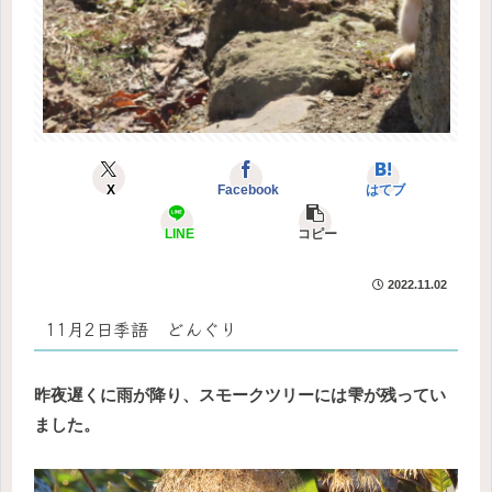
X
Facebook
はてブ
LINE
コピー
2022.11.02
11月2日季語 どんぐり
昨夜遅くに雨が降り、スモークツリーには雫が残ってい
ました。