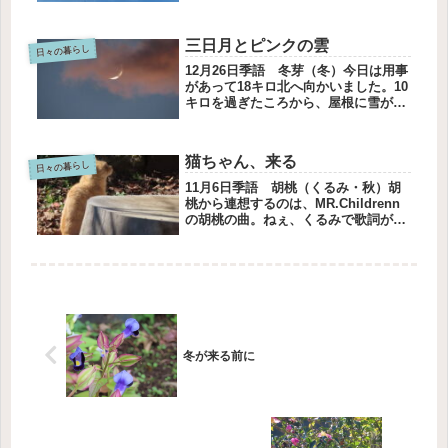
を飛行機雲が二本の線を描いて、先に
延びる。そして、飛行機雲は順々に消
えていきます。飛行機をはっきり撮る
三日月とピンクの雲
ことができました。飛行機雲は三本...
日々の暮らし
12月26日季語 冬芽（冬）今日は用事
があって18キロ北へ向かいました。10
キロを過ぎたころから、屋根に雪がの
っている車と何台かすれ違いました。
たまたまだろうと思ったけれど、違い
ました。昨日、雪が降ったそうです。
猫ちゃん、来る
駐車場には一面に雪が残ってい...
日々の暮らし
11月6日季語 胡桃（くるみ・秋）胡
桃から連想するのは、MR.Childrenn
の胡桃の曲。ねぇ、くるみで歌詞が始
まります。ブログ書きながら聴いてま
す。猫ちゃん、来る猫ちゃんが庭に現
れました。あれ、右足を引きずってい
ます。怪我しちゃったかな...
冬が来る前に