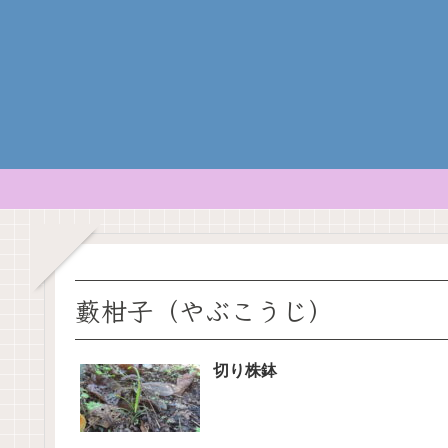
藪柑子（やぶこうじ）
切り株鉢