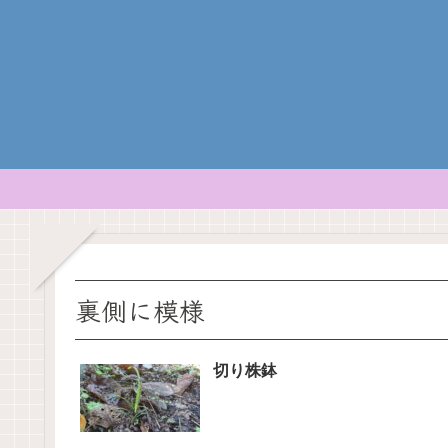
裏側に模様
切り株鉢