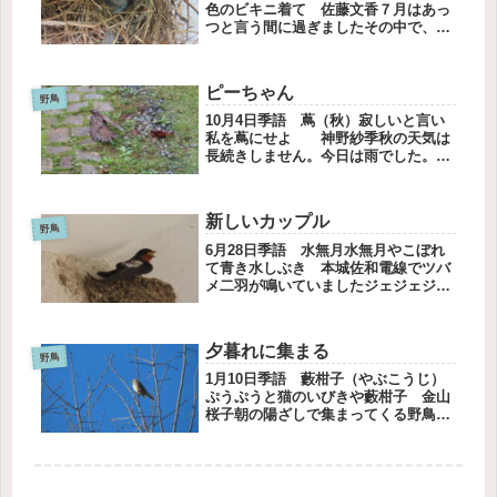
色のビキニ着て 佐藤文香７月はあっ
つと言う間に過ぎましたその中で、す
ずちゃんの観察が楽しかったです去年
の春、ツバメが巣を作ろうとした場所
に箒を立て掛けました今年もツバメは
ピーちゃん
やってきて、泥を運び始めたので箒を
野鳥
再...
10月4日季語 蔦（秋）寂しいと言い
私を蔦にせよ 神野紗季秋の天気は
長続きしません。今日は雨でした。２
階のテーブルでラグに座って書き物を
していました。ベランダを見ると、ヒ
ヨドリが倒れているではありません
新しいカップル
か。ガラスにあたった音はしなかった
野鳥
か...
6月28日季語 水無月水無月やこぼれ
て青き水しぶき 本城佐和電線でツバ
メ二羽が鳴いていましたジェジェジェ
ジェ ジュジュ飛んだと思ったら、
二羽揃ってベランダの手すりに止まり
ました二羽でどこかに巣を作ろうと相
夕暮れに集まる
談しているらしいここはすべるか
野鳥
ら、...
1月10日季語 藪柑子（やぶこうじ）
ぷうぷうと猫のいびきや藪柑子 金山
桜子朝の陽ざしで集まってくる野鳥。
夕暮れ時にも集まってきます。まだ青
い空にヒヨドリが一羽。ここにも一
羽。いっせいに飛んできて同じヤマザ
クラとまります。拡大してみると、そ