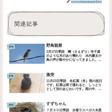
sonomamagarden
関連記事
野鳥観察
野鳥
3月17日季語 囀（さえずり）寺子屋
のような木のあり囀れり 水内慶太小
鳥の声が賑やかになってきました。蝶
もなんどかみかけました。春本番で
す。スズメが枝にのりチュンチュン今
年も巣箱を使ってくれそうです。だい
激突
ぶ古くなっているのですけど、二羽で
野鳥
見...
11月23日季語 冬紅葉（冬）雨の祝日
です。紅葉は雨で濡れると、しっとり
として別のあじわいです。雨の中、カ
ジカエデの大きな葉がゆうらゆうら揺
れて落ちません。つないでいるのは、
葉の柄の部分です。自然がつくるオブ
すずちゃん
ジェにはいくつもの偶然があっての...
野鳥
７月３０日季語 水着ラスベガス木星