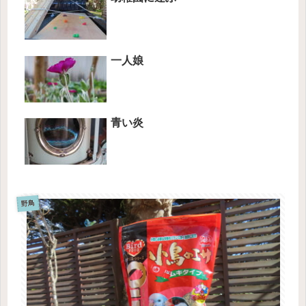
一人娘
青い炎
野鳥