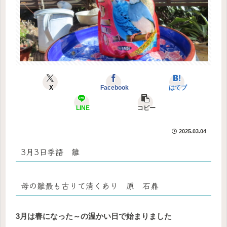
X
Facebook
はてブ
LINE
コピー
2025.03.04
3月3日季語 雛
母の雛最も古りて清くあり 原 石鼎
3月は春になった～の温かい日で始まりました