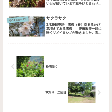
い日が続いています庭をひとまわりす
ると、クリスマスローズが咲いていま
した古葉を2週間前に取った裏庭のク
リスマスローズです花びらからのぞく
サクラサク
そのままガーデン
蕊はやさしいクリーム色デッキから
見...
3月29日季語 雪柳（春）揺るるたび
花増えてゐる雪柳 伊藤政美一緒に
咲くソメイヨシノが咲きました。五部
咲ってところかな。空を見上げて桜を
撮る、青空に映えます。ミドリ桜はち
らほら、咲いています。孚の黄緑と白
い花。清楚な桜です。羊歯が出てき
ま...
松明咲く
草刈り 二回目