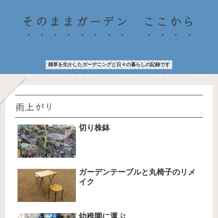
そのままガーデン ここから
雑草を生かしたガーデニングと日々の暮らしの記録です
雨上がり
切り株鉢
ガーデンテーブルと丸椅子のリメ
イク
幼稚園に運ぶ