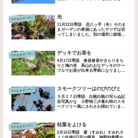
い香りがしました。金木犀の香りで
す。木の下に立って写真を撮っても香
りを感じことはありません。それなの
光
そのままガーデン
に２階のサッシを開けたらふんわりと
香...
11月22日季語 花八ッ手（冬）そのま
まガーデンの東側にあったヤツデは切
ってしまいました。別の場所に移植し
てあげれば良かった、と今は思いま
す。朝の光ヒメシャラに蔓を延ばして
絡んだ葡萄の葉、照らされてオーナメ
デッキでお茶を
そのままガーデン
ントのよう。川べりにあった実生の
楓...
4月17日季語 春昼春昼やきらりきら
りと鳩の首 高山れおなデッキのテー
ブルでお茶が出来る季節になりまし
た。ここから桜は見えないので花瓶の
桜を飾ります。ソメイヨシノです。年
季の入った巣箱には入居鳥はいませ
スモークツリーはのびのびと
そのままガーデン
ん。雀とシジュウカラが見に来ていた
けれ...
５月２７日季語 白靴白靴の写らぬ記
念写真かな 小野裕三夕暮れ時のスモ
ークツリー風にさわさわ揺れています
月も一緒に映りましたヒルザキツキミ
ソウが満開ですわたしには、ピンク色
はこころが優しくなる色ですオキナソ
枯葉をよける
そのままガーデン
ウはおじいさんのお髭のよう虫たちに
人...
2月16日季語 菫（すみれ）すみれそ
よぐ生後0日目の寝息 神野紗希暖か