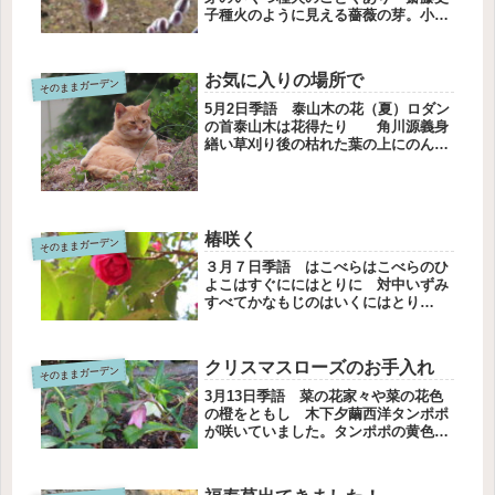
子種火のように見える薔薇の芽。小さ
な芽が膨らんでいずれ美しい花が咲
く。私の中には、どんな種火があるで
しょう。それぞれの種火この種火はヤ
お気に入りの場所で
そのままガーデン
シオツツジ。五月の連休に咲きます。
こ...
5月2日季語 泰山木の花（夏）ロダン
の首泰山木は花得たり 角川源義身
繕い草刈り後の枯れた葉の上にのんび
り座っているのは、いつも来る猫ちゃ
んです。長い時間をこの場所で過ごし
ていました。気持ちがいいのかしら。
あらら。こんなポーズで寝ちゃった
の...
椿咲く
そのままガーデン
３月７日季語 はこべらはこべらのひ
よこはすぐににはとりに 対中いずみ
すべてかなもじのはいくにはとり
の”は”がやわらかくて”にに”がつづい
てどこでくぎるか、なやましかったそ
こがじゅもんをよみとくようでたのし
クリスマスローズのお手入れ
そのままガーデン
かった椿が咲いていた咲き始めた花も
あ...
3月13日季語 菜の花家々や菜の花色
の橙をともし 木下夕繭西洋タンポポ
が咲いていました。タンポポの黄色を
見ると春が来た、と思います。クリス
マスローズに花がたくさん咲くよう
に、お手入れをしてきました。毎朝咲