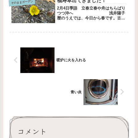
福寿草出てきました！
そのままガーデン
いているかを見ることが楽しみです。
そ...
2月4日季語 立春立春や舟はちらばり
つつ沖へ 浅井陽子
暦のうえでは、今日から春です。古い
梅の根元に福寿草を見つけました。春
になったから優しい色のスリッパに変
えました。かかとがついていて、中は
ふわふ。この時期にちょうどいいで
す...
暖炉に火を入れる
青い炎
コメント