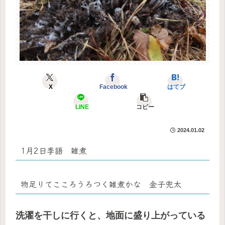
X
Facebook
はてブ
LINE
コピー
2024.01.02
1月2日季語 雑煮
物足りてこころうろつく雑煮かな 金子兜太
洗濯を干しに行くと、地面に盛り上がっている