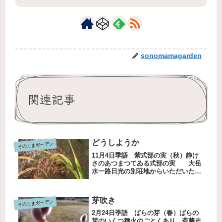
sonomamagarden
関連記事
どうしようか
そのままガーデン
11月4日季語 紫式部の実（秋）静け
さのあつまつてゐる式部の実 大岳
水一路日光の別荘地からいただいた風
知草。神橋近くには風知草というホテ
ルもありました。すっかりこの地に馴
染んだと思ったら、なんだか勢いがあ
芽吹き
そのままガーデン
りません。どんどん増えるからね、
と...
2月24日季語 ばらの芽（春）ばらの
芽のいくつ種火のごとくあり 斎藤史