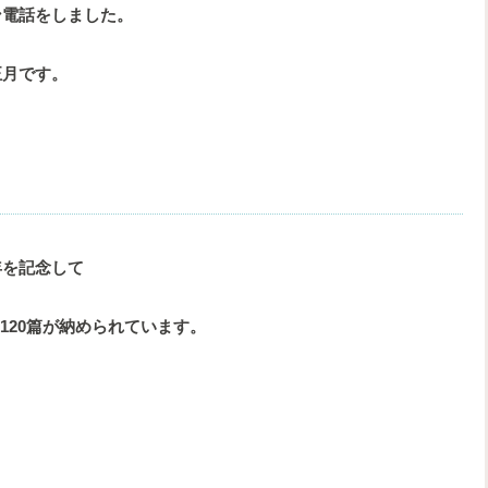
ン電話をしました。
正月です。
年を記念して
ち120篇が納められています。