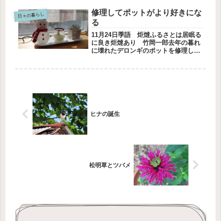
筆で書かれていました。宿題はとって
修理してポットがより好きにな
もむずかしいです．．．最後の文は...
日々の暮らし
る
11月24日季語 炬燵ふるさとは居眠る
に良き炬燵あり 竹岡一郎去年の暮れ
に壊れたデロンギのポットを修理しま
したポットの蓋のプラスチックの部分
が割れたのです割れた蓋を写真に残さ
なかったのは、残念でした部品のネジ
を取っておいたのは、なんとかなり...
ヒナの誕生
松明草とツバメ