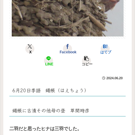
X
Facebook
はてブ
LINE
コピー
2024.06.20
6月20日季語 蠅帳（はえちょう）
蠅帳に古漬その他母の昼 草間時彦
二羽だと思ったヒナは三羽でした。