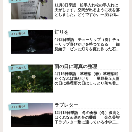
よ...
11月8日季語 松手入れ松の手入れは
夫がします。空間が出るように枝を落
としました。どうですか。一度は伐採
しようと思いましたが、植木屋さんに
見ていただいて立派だと褒められて夫
が自己流で選定することにしました。
灯りを
我が家の迎えの松です。パンジーと
日々の暮らし
ビ...
4月3日季語 チューリップ（春）チュ
ーリップ喜びだけを持つてゐる 細
見綾子 ビンに灯りを庭に作った石の
ベンチの近くに灯りがあれば．．．玄
関前が明るくなるかもと思いました。
違う場所から移しました。ソーラーパ
雨の日に写真の整理
ネルで自然に灯りが付きます。省エ
日々の暮らし
ネ...
4月15日季語 草若葉（春）草若葉眠
たくなれば眠りけり 星野藐丘人雨
の日に整理雨の日はしっとり落ち着い
て、整理するのに向いています。今ま
で書き溜めたエッセイを整理すること
にしました。バインダーに挟んである
のですが、ここ二年くらいさぼって
ラブレター
日々の暮らし
い...
12月19日季語 冬の薔薇（冬）孤高と
はくれなゐ深き冬の薔薇 金久美智
子ラブレター塾に通っている小学二年
生から手紙をもらいました。A５の画
用紙に書いてありました。太い芯の鉛