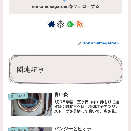
sonomamagardenをフォローする
sonomamagarden
関連記事
青い炎
日々の暮らし
1月3日季語 三ケ日（冬）静もりて過
ぎゆく時間三ケ日 稲畑汀子アラジン
ストーブを分解して磨いて、炎を見る
部分の部品を取り寄せ、取り替えまし
た。そしてこんなにきれいになりまし
た。ビートルズがデビューしたころに
パンジーとビオラ
造られた本場のストーブだ、と夫は
日々の暮らし