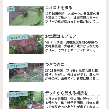
げているのはシュウメイギクです。す
ごく増えました。薔薇も増えました。
コオロギを撮る
肥料もあげていないのに、健気に咲
昆虫
い...
10月10日季語 スポーツの日体育の日
を耳立てて兎たち 辻田克巳スモーク
ツリーの葉が揺れました風が吹いてい
ないのに、なぜだろう？カエル君がや
ってきたのでしたよいしょ、と体制を
ととのえて枝で鉄棒でもするのかしら
お土産はモフモフ
そのままガーデン
よそ見している間にいなくなって次...
5月30日季語 夏暖簾父を知る祇園の
女将夏暖簾 大橋敦子遠方から友だち
が３人、そのままガーデンに来てくれ
ました。台風の影響で雨になるかもと
心配していましたが、青空でした。大
きく長く伸びたスモークツリーがゆら
つぎつぎに
そのままガーデン
ゆらゆれてお出迎えです。ユキノシ
タ...
3月21日季語 花（春）温室も庭も花
盛り。ただし、桜はまだです。真ん中
が桜の木。山桜です。青空に映える木
肌は銀色に輝いています。写真では光
っている感じがあまり出ていなくて残
念です。咲いている花たちウグイスカ
デッキから見える場所を
そのままガーデン
ズラが咲いていました。去年より二
週...
５月２８日季語 蛍人間に近づいてく
る蛍かな 亀井雉子男明日、植物を通
して知り合った友だちが来てくれま