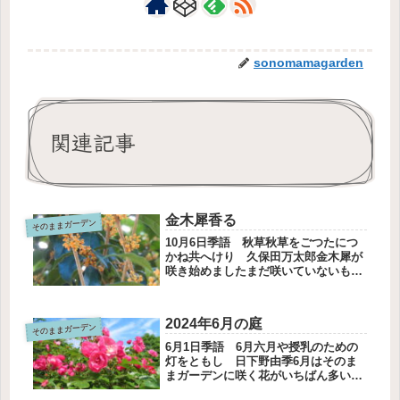
sonomamagarden
関連記事
金木犀香る
そのままガーデン
10月6日季語 秋草秋草をごつたにつ
かね共へけり 久保田万太郎金木犀が
咲き始めましたまだ咲いていないもの
もあります香りは辺りに流れています
ふっとしたときに感じます彼岸花が満
開になりました近くに赤い葉が出てい
2024年6月の庭
そのままガーデン
ますこれはブルーベリーの新芽です
ホ...
6月1日季語 6月六月や授乳のための
灯をともし 日下野由季6月はそのま
まガーデンに咲く花がいちばん多いで
す。薔薇が咲きました。手前に葉を広