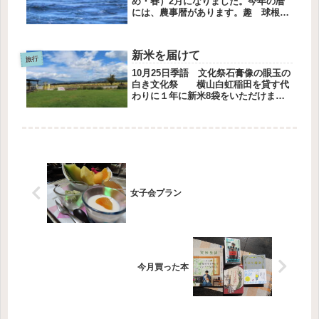
め・春）2月になりました。今年の暦
には、農事暦があります。趣 球根の
根が出たら冷害、霜害に注意。サクラ
ソウなどの宿根草を根分けする。花
白梅。紅梅。椿。とありました。鵜の
新米を届けて
岬鵜の岬の夕定食はそれぞれの希望に
旅行
合...
10月25日季語 文化祭石膏像の眼玉の
白き文化祭 横山白虹稲田を貸す代
わりに１年に新米8袋をいただけます
農業をする方の大変な仕事量を見てい
ると、申し訳なく思いますけれど、作
っていただけるうちは感謝しながらい
ただこうと思います去年のお米が2...
女子会プラン
今月買った本