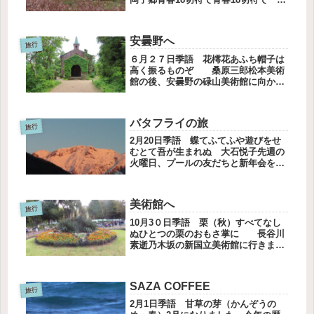
二日の旅に出かけてきました。プール
のお友だち9人での旅行です。平均年
齢は69歳、青春真っただ中です。手書
安曇野へ
きで書いてくれた旅の予定表は...
旅行
６月２７日季語 花樗花あふち帽子は
高く振るものぞ 桑原三郎松本美術
館の後、安曇野の碌山美術館に向かい
ました美術館前にあるお蕎麦屋さんへ
地元の方がたくさんいらしてました夫
が「大盛りを」と注文すると、お姉さ
バタフライの旅
んが「かなり量があるのですが、大丈
旅行
夫...
2月20日季語 蝶てふてふや遊びをせ
むとて吾が生まれぬ 大石悦子先週の
火曜日、プールの友だちと新年会を兼
ねた旅行に行ってきました。行先は裏
磐梯のはずだったのですが。。。。新
幹線のチケットが取れずに水上温泉に
美術館へ
なりました。プールの友だちとの旅
旅行
行...
10月3０日季語 栗（秋）すべてなし
ぬひとつの栗のおもさ掌に 長谷川
素逝乃木坂の新国立美術館に行きまし
た。独立展の展覧会は個性的な作品が
多くかなり消耗します。けれどだんだ
ん慣れてきて、今年はゆっくり観るこ
SAZA COFFEE
とができたました。いつもの作家さ
旅行
ん...
2月1日季語 甘草の芽（かんぞうの