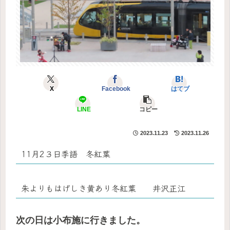
X
Facebook
はてブ
LINE
コピー
2023.11.23
2023.11.26
11月2３日季語 冬紅葉
朱よりもはげしき黄あり冬紅葉 井沢正江
次の日は小布施に行きました。