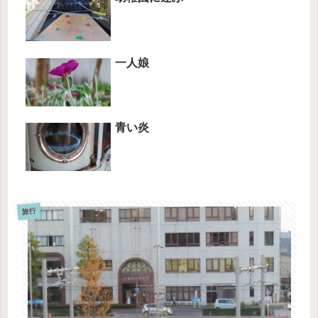
一人娘
青い炎
旅行