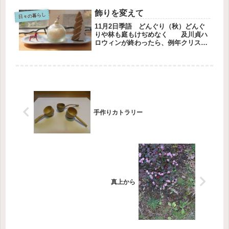
のですが、ここ二年くらいさぼって
飾りを変えて
日々の暮らし
い...
11月2日季語 どんぐり（秋）どんぐ
りや林も庭もけぢめなく 及川貞ハ
ロウィンが終わったら、例年クリスマ
スの飾りに変えます。早すぎると思い
ますが、うきうきする気分が長く続く
からいいですよね。皿に置いていた球
根は咲きませんでした。なのでグラ
ス...
手作りカトラリー
真上から