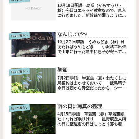
10月18日季語 烏瓜（からすうり・
秋）今日はエッセイ教室なので、東京
に行きました。新幹線で通うようにな
ったので、楽になりました。それでも
家を出てから、青山一丁目に着くまで
2時間ちょっとかかります。インター
なんじょだべ
ネットバンキング銀行まで車で行か
日々の暮らし
な...
10月2７日季語 うめもどき（秋）日
あたればうめもどき 小沢武二出張
で山形に行った途中に息子が寄ってく
れました。平日なので一泊して、明日
はここから会社に行くとのことです。
お土産にお菓子NANJO da BE を
初蛍
買って来てくれました。なん...
日々の暮らし
7月2日季語 半夏生（夏）わたくしに
烏柄杓はまかせておいて 飯島晴子
今日は朝から青空だったから、シーツ
と枕カバーを洗って干しました。洗濯
物が揺れるのを見るとしあわせ～と感
じます。夏掛けも洗いました。次の花
雨の日に写真の整理
のために松明草の花をハサミで切り
日々の暮らし
ま...
4月15日季語 草若葉（春）草若葉眠
たくなれば眠りけり 星野藐丘人雨
の日に整理雨の日はしっとり落ち着い
て、整理するのに向いています。今ま
で書き溜めたエッセイを整理すること
にしました。バインダーに挟んである