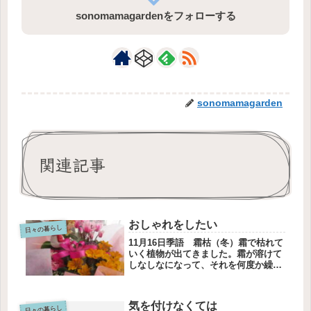
sonomamagardenをフォローする
sonomamagarden
関連記事
おしゃれをしたい
日々の暮らし
11月16日季語 霜枯（冬）霜で枯れて
いく植物が出てきました。霜が溶けて
しなしなになって、それを何度か繰り
返して枯れていきます。ハンガー椅子
で夫が作ったハンガー椅子椅子の背も
たれにジャケットを掛けることありま
気を付けなくては
すよね。大切なジャケットの形をそ...
日々の暮らし