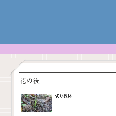
花の後
切り株鉢