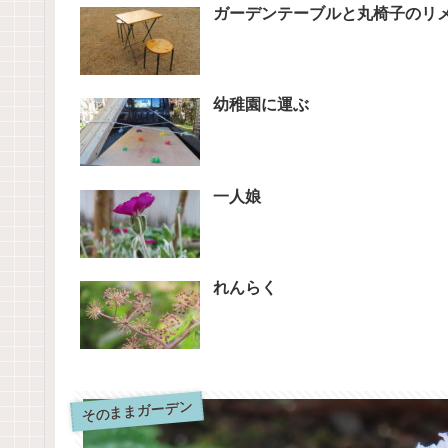
ガーデンテーブルと丸椅子のリ
幼稚園に運ぶ
一人娘
れんらく
そのままガーデン