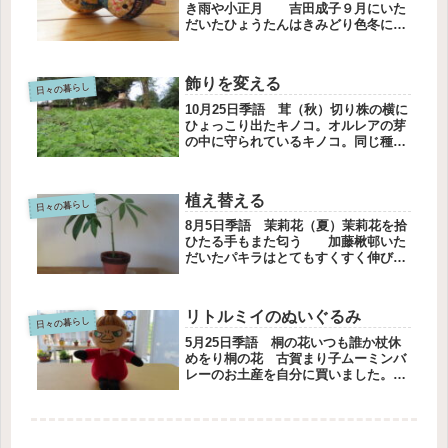
き雨や小正月 吉田成子９月にいた
だいたひょうたんはきみどり色冬にな
り、色が薄くなってスノーマンになり
ました今は倒れています軽くなって色
がまだらになりました中をくり抜く時
飾りを変える
期がきたのかもしれません枇杷の木が
日々の暮らし
倒...
10月25日季語 茸（秋）切り株の横に
ひょっこり出たキノコ。オルレアの芽
の中に守られているキノコ。同じ種類
かな。冬に向けてデッキの屋根がかな
り汚れています。冬は陽ざしが欲しい
から、デッキブラシで夫が掃除してく
植え替える
れました。長いホースで屋根に水を...
日々の暮らし
8月5日季語 茉莉花（夏）茉莉花を拾
ひたる手もまた匂う 加藤楸邨いた
だいたパキラはとてもすくすく伸びて
います。最初に植えた鉢ではすぐ小さ
くなりそうです。今のうちに似合う鉢
に植え替えることにしました。新しい
リトルミイのぬいぐるみ
鉢を用意して、今までの鉢で伸ばし
日々の暮らし
た...
5月25日季語 桐の花いつも誰か杖休
めをり桐の花 古賀まり子ムーミンバ
レーのお土産を自分に買いました。し
かめっつらのリトルミイ。ムーミンバ
レーのオリジナルぬいぐるみ。ホント
は大きいのが欲しかったけど、これに
しました。もうひとつはリトルミイ