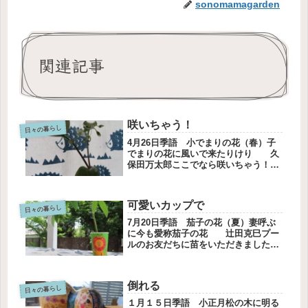
sonomamagarden
関連記事
咲いちゃう！
日々の暮らし
4月26日季語 小でまりの花（春）子
でまりの花に風いで来たりけり 久
保田万太郎ここでなら咲いちゃう！雨
の中、お友だちが来てくれました。植
物が好きなことと、数字が好きなこ
と、心の話が好きなことが共通点で
可愛いカップで
す。話題は尽きません。友だちの友だ
日々の暮らし
ちは...
7月20日季語 茄子の花（夏）妻呼ぶ
に今も愛称茄子の花 辻田克巳プー
ルのお友だちに苗をいただきました。
ライオンの紙カップ入りでした。植物
の緑と合って、可愛い！！！パキラは
育てやすい植物だそうです。枯れたと
倒れる
思ってもまた復活するから、大丈
日々の暮らし
夫！...
１月１５日季語 小正月松の木に明る