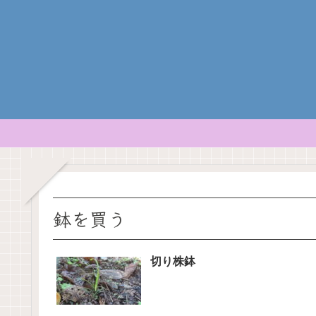
鉢を買う
切り株鉢